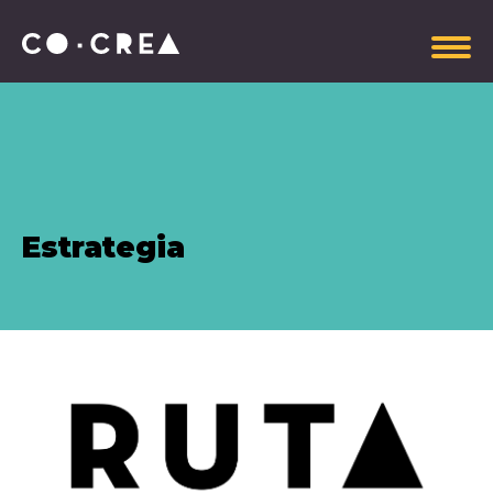
Somos
Estrategia
Plataforma estratégica
Gobierno Corporativo
Información administrativa
Manual de Imagen CoCrea
Invitaciones Abiertas
Contrataciones
Aportantes
Explora