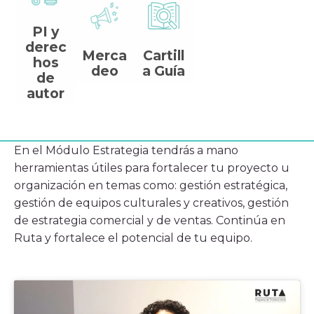
Histórico
Sala de prensa
PI y
derec
Merca
Cartill
Noticias
hos
deo
a Guía
Ventana, el blog de CoCrea
de
Suscríbete a la Newsletter
autor
A+
A-
En el Módulo Estrategia tendrás a mano
herramientas útiles para fortalecer tu proyecto u
organización en temas como: gestión estratégica,
gestión de equipos culturales y creativos, gestión
de estrategia comercial y de ventas. Continúa en
Ruta y fortalece el potencial de tu equipo.