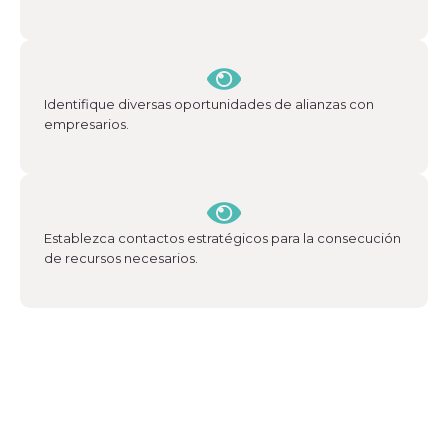
Histórico
Sala de prensa
Noticias
Ventana, el blog de CoCrea
Identifique diversas oportunidades de alianzas con
empresarios.
Suscríbete a la Newsletter
A+
A-
Establezca contactos estratégicos para la consecución
de recursos necesarios.