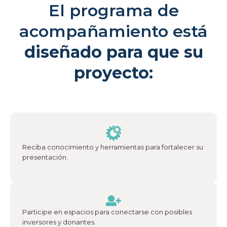
El programa de
¿En qué consiste el beneficio tributario que
promueve CoCrea?
acompañamiento está
Proyectos estratégicos
diseñado para que su
Cumbre del Jaguar
proyecto:
Ciudadanos del Río
Proyectos
Proyectos Convocatoria CoCrea
Proyectos
Proyectos
Proyectos
Proyectos
Priorizados
Avalados
Priorizados
Priorizados CCB
PAI
2023
2023
2024
Reciba conocimiento y herramientas para fortalecer su
Ruta
presentación.
Convocatorias
Convocatoria CoCrea 2026
Convocatoria Crea Digital
Participe en espacios para conectarse con posibles
Convocatoria Territorios
inversores y donantes.