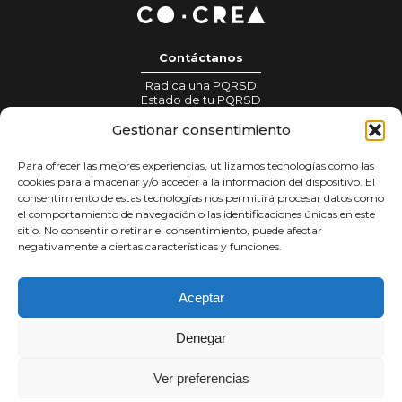
Contáctanos
Radica una PQRSD
Estado de tu PQRSD
Gestionar consentimiento
Información para prensa:
gestionprensa@colombiacrea.org
Para ofrecer las mejores experiencias, utilizamos tecnologías como las
Notificaciones judiciales:
cookies para almacenar y/o acceder a la información del dispositivo. El
notificacionesjudiciales@colombiacrea.org
consentimiento de estas tecnologías nos permitirá procesar datos como
el comportamiento de navegación o las identificaciones únicas en este
sitio. No consentir o retirar el consentimiento, puede afectar
Tratamiento de datos
negativamente a ciertas características y funciones.
Términos y condiciones
Política de privacidad
Aceptar
Denegar
Síguenos en
Ver preferencias
Copyright Corporación Colombia Crea Talento